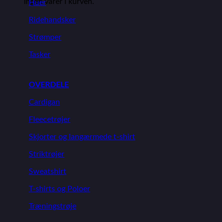
Ingen varer i kurven.
Huer
Ridehandsker
Strømper
Tasker
OVERDELE
Cardigan
Fleecetrøjer
Skjorter og langærmede t-shirt
Striktrøjer
Sweatshirt
T-shirts og Poloer
Træningstrøje