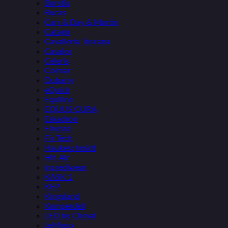
Borstiq
Bucas
Carr & Day & Martin
Catago
Cavalleria Toscana
Cavalor
Celeris
Colmar
Dubarry
eQuick
Equiline
EQUUS CURA
Eskadron
Finesse
Fir Tech
Haukeschmidt
Hit-Air
Incrediwear
KASK 1
KEP
Kingsland
Komperdell
LED by Cheval
LeMieux