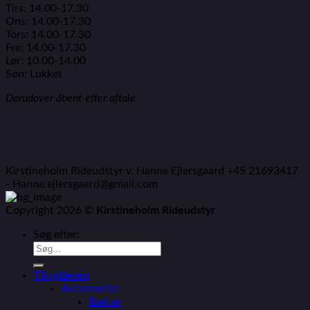
Tirs: 14.00-17.30
Ons: 14.00-17.30
Tors: 14.00-17.30
Fre: 14.00-17.30
Lør: 10.00-14.00
Søn: Lukket
Derudover åbent efter aftale
Kirstineholm Rideudstyr v. Hanne Ejlersgaard +45 21693417
- Hanne.ejlersgaard@gmail.com
Copyright 2026 ©
Kirstineholm Rideudstyr
Søg efter:
Til rytteren
Accessories
Bælter