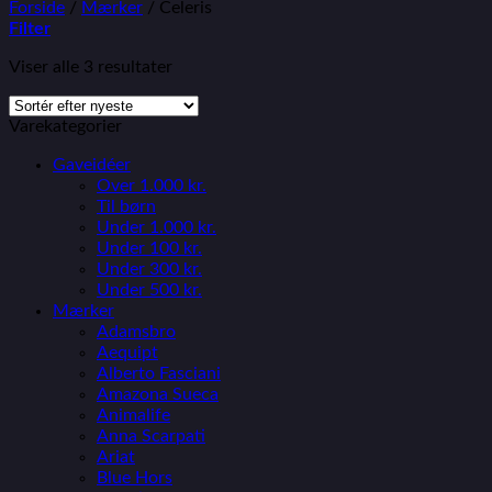
Forside
/
Mærker
/
Celeris
Filter
Viser alle 3 resultater
Varekategorier
Gaveidéer
Over 1.000 kr.
Til børn
Under 1.000 kr.
Under 100 kr.
Under 300 kr.
Under 500 kr.
Mærker
Adamsbro
Aequipt
Alberto Fasciani
Amazona Sueca
Animalife
Anna Scarpati
Ariat
Blue Hors