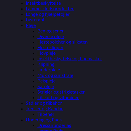
Insektbeskyttelse
Lammeskindsprodukter
Longe og hjælpetøjler
Lysterapi
Pleje
Ben og sener
Diverse pleje
Hestebolcher og sliksten
Hesteklipper
Hovpleje
Insektbeskyttelse og fluemasker
Klipning
Læderpleje
Muk og sur stråle
Pelspleje
Sårpleje
Strigler og strigletasker
Tilskud og vitaminer
Sadler og tilbehør
Trenser og Kandar
Tilbehør
Underlag og Pads
Dressurunderlag