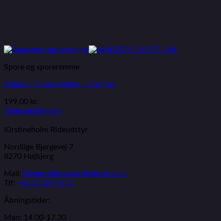
Spore og sporeremme
Celeris – Sporeremme – Sort lak
199,00
kr.
Vælg muligheder
Kirstineholm Rideudstyr
Nordlige Bjergevej 7
8270 Højbjerg
Mail:
Hanne.ejlersgaard@gmail.com
Tlf:
+45 21 69 34 17
Åbningstider:
Man: 14.00-17.30