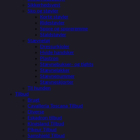
Sikkerhedsvest
Sko og støvler
Korte støvler
Ridestøvler
Spore og sporeremme
Staldstøvler
Stævnetøj
Dressurkjoler
Hvide handsker
Plastron
Stævnebukser- og tights
Stævnejakker
Stævnenummer
Stævneskjorter
Til hunden
Tilbud
Brugt
Cavalleria Toscana Tilbud
Diverse
Eskadron tilbud
Kingsland Tilbud
Pikeur Tilbud
Samshield Tilbud