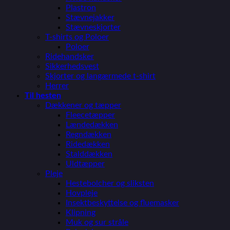
Plastron
Stævnejakker
Stævneskjorter
T-shirts og Poloer
Poloer
Ridehandsker
Sikkerhedsvest
Skjorter og langærmede t-shirt
Herrer
Til hesten
Dækkener og tæpper
Fleecetæpper
Lændedækken
Regndækken
Ridedækken
Stalddækken
Uldtæpper
Pleje
Hestebolcher og sliksten
Hovpleje
Insektbeskyttelse og fluemasker
Klipning
Muk og sur stråle