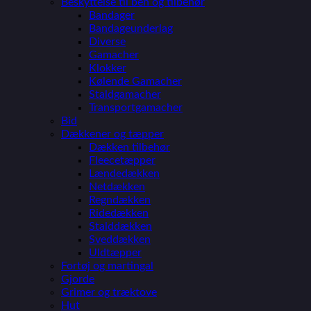
Beskyttelse til ben og tilbehør
Bandager
Bandageunderlag
Diverse
Gamacher
Klokker
Kølende Gamacher
Staldgamacher
Transportgamacher
Bid
Dækkener og tæpper
Dækken tilbehør
Fleecetæpper
Lændedækken
Netdækken
Regndækken
Ridedækken
Stalddækken
Sveddækken
Uldtæpper
Fortøj og martingal
Gjorde
Grimer og træktove
Hut