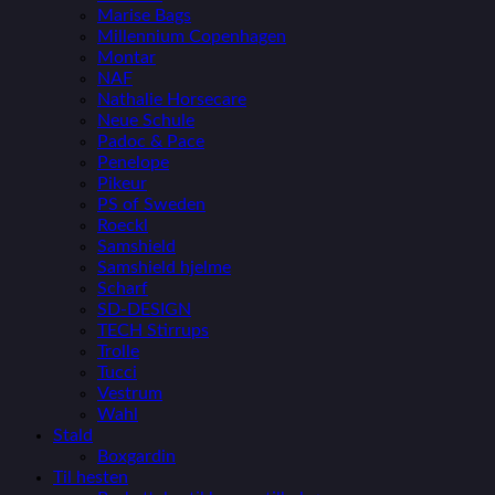
Marise Bags
Millennium Copenhagen
Montar
NAF
Nathalie Horsecare
Neue Schule
Padoc & Pace
Penelope
Pikeur
PS of Sweden
Roeckl
Samshield
Samshield hjelme
Scharf
SD-DESIGN
TECH Stirrups
Trolle
Tucci
Vestrum
Wahl
Stald
Boxgardin
Til hesten