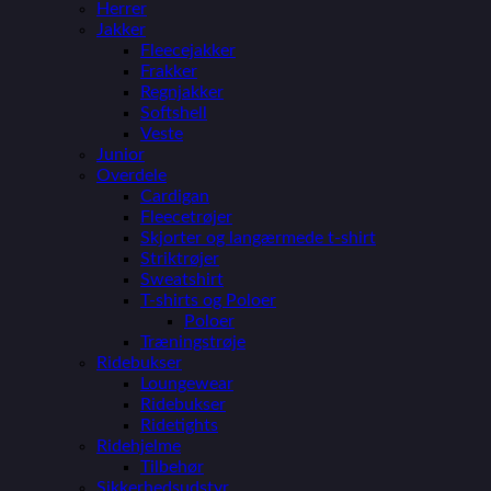
Herrer
Jakker
Fleecejakker
Frakker
Regnjakker
Softshell
Veste
Junior
Overdele
Cardigan
Fleecetrøjer
Skjorter og langærmede t-shirt
Striktrøjer
Sweatshirt
T-shirts og Poloer
Poloer
Træningstrøje
Ridebukser
Loungewear
Ridebukser
Ridetights
Ridehjelme
Tilbehør
Sikkerhedsudstyr