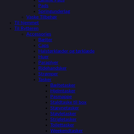
Lamme Pads
Pads
Springunderlag
Vaske Tilbehør
Til hjemmet
Til Rytteren
Accessories
Bælter
Caps
Halstørklæder og tørklæde
Huer
Paraplyer
Ridehandsker
Strømper
Tasker
Bæltetasker
Hjelmtasker
Pasmappe
Staldtaske til box
Stævnetasker
Støvletasker
Strigletasker
Toilettasker
Weekendtasker