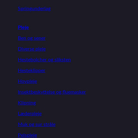
Springunderlag
Pleje
Ben og sener
Diverse pleje
Hestebolcher og sliksten
Hesteklipper
Hovpleje
Insektbeskyttelse og fluemasker
Klipning
Læderpleje
Muk og sur stråle
Pelspleje