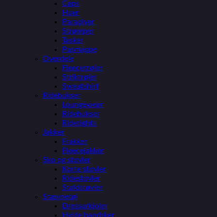
Caps
Huer
Paraplyer
Strømper
Tasker
Pasmappe
Overdele
Fleecetrøjer
Striktrøjer
Sweatshirt
Ridebukser
Loungewear
Ridebukser
Ridetights
Jakker
Frakker
Fleecejakker
Sko og støvler
Korte støvler
Ridestøvler
Staldstøvler
Stævnetøj
Dressurkjoler
Hvide handsker