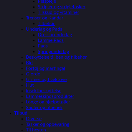
Pelspleje
Strigler og strigletasker
Tilskud og vitaminer
Trenser og Kandar
Tilbehør
Underlag og Pads
Dressurunderlag
Lamme Pads
Pads
Springunderlag
Beskyttelse til ben og tilbehør
Bid
Fortøj og martingal
Gjorde
Grimer og træktove
Hut
Insektbeskyttelse
Lammeskindsprodukter
Longe og hjælpetøjler
Sadler og tilbehør
Tilbud
Diverse
Tasker og opbevaring
Til hesten