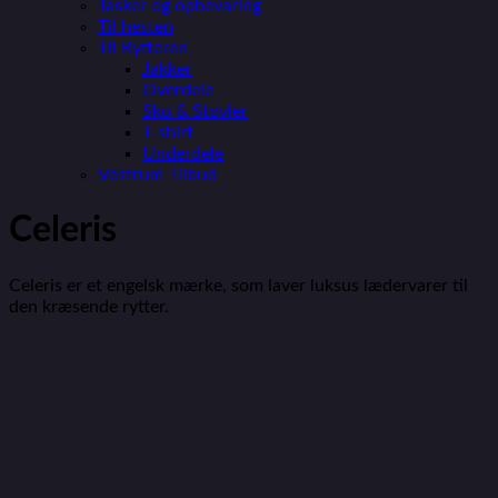
Tasker og opbevaring
Til hesten
Til Rytteren
Jakker
Overdele
Sko & Støvler
T-shirt
Underdele
Vestrum Tilbud
Celeris
Celeris er et engelsk mærke, som laver luksus lædervarer til
den kræsende rytter.