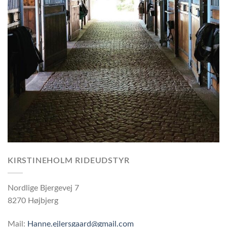
KIRSTINEHOLM RIDEUDSTYR
Nordlige Bjergevej 7
8270 Højbjerg
Mail:
Hanne.ejlersgaard@gmail.com