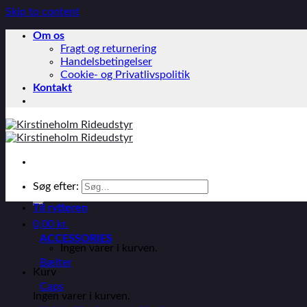
Skip to content
Om os
Fragt og returnering
Handelsbetingelser
Cookie- og Privatlivspolitik
Kontakt
Søg efter:
Til rytteren
0,00
kr.
ACCESSORIES
Ingen varer i kurven.
Bælter
Kurv
Caps
Ingen varer i kurven.