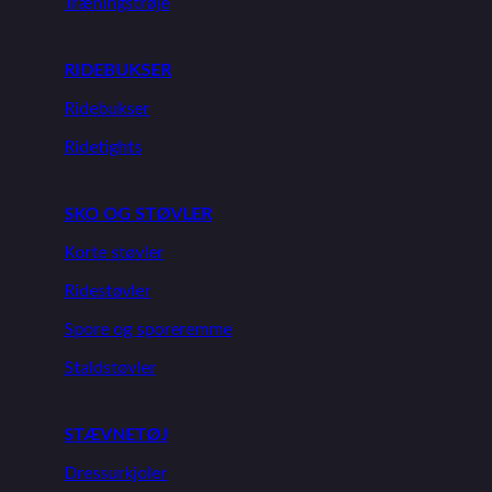
Træningstrøje
RIDEBUKSER
Ridebukser
Ridetights
SKO OG STØVLER
Korte støvler
Ridestøvler
Spore og sporeremme
Staldstøvler
STÆVNETØJ
Dressurkjoler