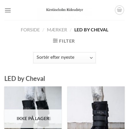
Skip
to
content
FORSIDE
/
MÆRKER
/
LED BY CHEVAL
FILTER
LED by Cheval
IKKE PÅ LAGER