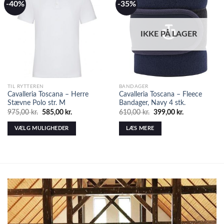
-40%
-35%
IKKE PÅ LAGER
TIL RYTTEREN
BANDAGER
Cavalleria Toscana – Herre
Cavalleria Toscana – Fleece
Stævne Polo str. M
Bandager, Navy 4 stk.
975,00
kr.
585,00
kr.
610,00
kr.
399,00
kr.
VÆLG MULIGHEDER
LÆS MERE