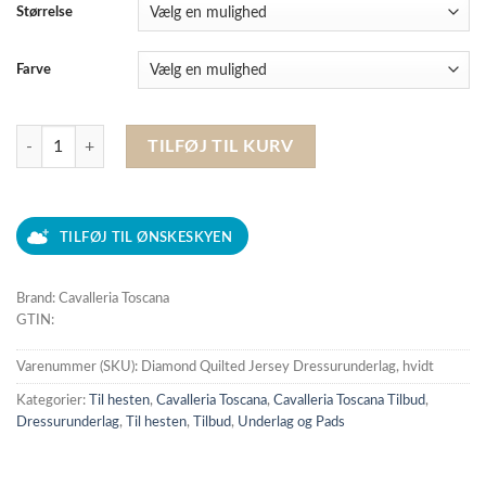
Størrelse
Farve
Cavalleria Toscana - Diamond Quilted Jersey Dressurunderlag, Cob anta
TILFØJ TIL KURV
TILFØJ TIL ØNSKESKYEN
Brand: Cavalleria Toscana
GTIN:
Varenummer (SKU):
Diamond Quilted Jersey Dressurunderlag, hvidt
Kategorier:
Til hesten
,
Cavalleria Toscana
,
Cavalleria Toscana Tilbud
,
Dressurunderlag
,
Til hesten
,
Tilbud
,
Underlag og Pads