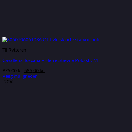
Til Rytteren
Cavalleria Toscana – Herre Stævne Polo str. M
975,00
kr.
585,00
kr.
Vælg muligheder
-20%