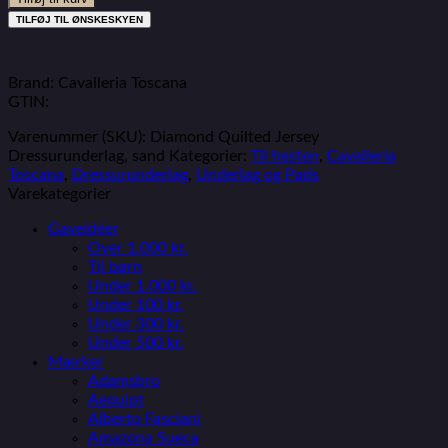
TILFØJ TIL ØNSKESKYEN
Brand: Cavalleria Toscana
GTIN:
Varenummer (SKU):
Diamond Quilted Jersey
Dressurunderlag, sand
Kategorier:
Til hesten
,
Cavalleria
Toscana
,
Dressurunderlag
,
Underlag og Pads
Varekategorier
Gaveidéer
Over 1.000 kr.
Til børn
Under 1.000 kr.
Under 100 kr.
Under 300 kr.
Under 500 kr.
Mærker
Adamsbro
Aequipt
Alberto Fasciani
Amazona Sueca