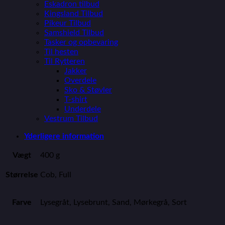
Eskadron tilbud
Kingsland Tilbud
Pikeur Tilbud
Samshield Tilbud
Tasker og opbevaring
Til hesten
Til Rytteren
Jakker
Overdele
Sko & Støvler
T-shirt
Underdele
Vestrum Tilbud
Yderligere information
Vægt
400 g
Størrelse
Cob, Full
Farve
Lysegråt, Lysebrunt, Sand, Mørkegrå, Sort