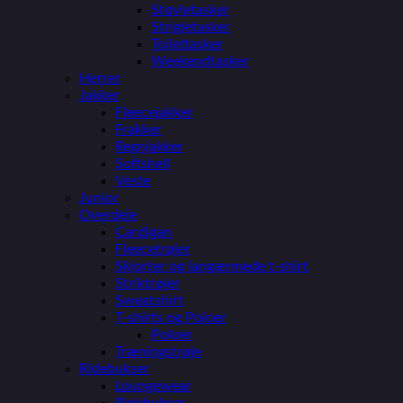
Støvletasker
Strigletasker
Toilettasker
Weekendtasker
Herrer
Jakker
Fleecejakker
Frakker
Regnjakker
Softshell
Veste
Junior
Overdele
Cardigan
Fleecetrøjer
Skjorter og langærmede t-shirt
Striktrøjer
Sweatshirt
T-shirts og Poloer
Poloer
Træningstrøje
Ridebukser
Loungewear
Ridebukser