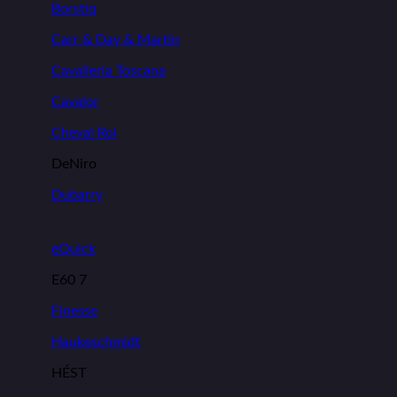
Borstiq
Carr & Day & Martin
Cavalleria Toscana
Cavalor
Cheval Roi
DeNiro
Dubarry
eQuick
E60 7
Finesse
Haukeschmidt
HÉST