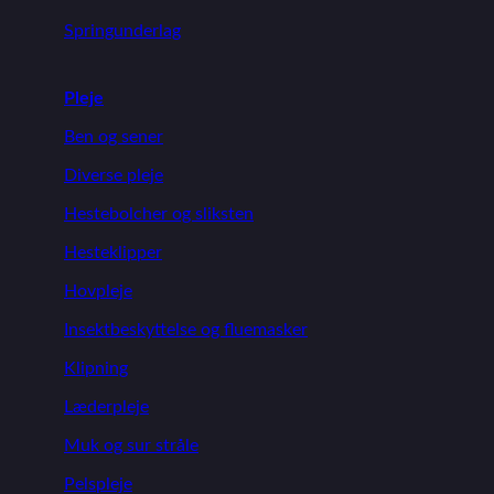
Springunderlag
Pleje
Ben og sener
Diverse pleje
Hestebolcher og sliksten
Hesteklipper
Hovpleje
Insektbeskyttelse og fluemasker
Klipning
Læderpleje
Muk og sur stråle
Pelspleje