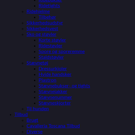
Ridetights
Ridehjelme
Tilbehør
Sikkerhedsudstyr
Sikkerhedsvest
Sko og støvler
Korte støvler
Ridestøvler
Spore og sporeremme
Staldstøvler
Stævnetøj
Dressurkjoler
Hvide handsker
Plastron
Stævnebukser- og tights
Stævnejakker
Stævnenummer
Stævneskjorter
Til hunden
Tilbud
Brugt
Cavalleria Toscana Tilbud
Diverse