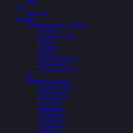
Wahl
Stald
Boxgardin
Til hesten
Beskyttelse til ben og tilbehør
Bandager
Bandageunderlag
Diverse
Gamacher
Klokker
Kølende Gamacher
Staldgamacher
Transportgamacher
Bid
Dækkener og tæpper
Dækken tilbehør
Fleecetæpper
Lændedækken
Netdækken
Regndækken
Ridedækken
Stalddækken
Sveddækken
Uldtæpper