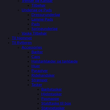
Trenser og Kandar
Tilbehør
Underlag og Pads
Dressurunderlag
Lamme Pads
Pads
Springunderlag
Vaske Tilbehør
Til hjemmet
Til Rytteren
Accessories
Bælter
Caps
Halstørklæder og tørklæde
Huer
Paraplyer
Ridehandsker
Strømper
Tasker
Bæltetasker
Hjelmtasker
Pasmappe
Staldtaske til box
Stævnetasker