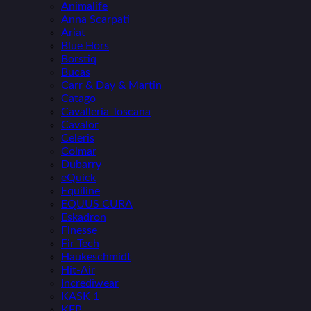
Animalife
Anna Scarpati
Ariat
Blue Hors
Borstiq
Bucas
Carr & Day & Martin
Catago
Cavalleria Toscana
Cavalor
Celeris
Colmar
Dubarry
eQuick
Equiline
EQUUS CURA
Eskadron
Finesse
Fir Tech
Haukeschmidt
Hit-Air
Incrediwear
KASK 1
KEP