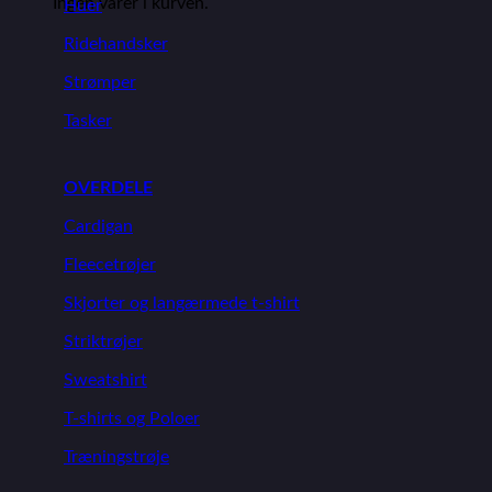
Ingen varer i kurven.
Huer
Ridehandsker
Strømper
Tasker
OVERDELE
Cardigan
Fleecetrøjer
Skjorter og langærmede t-shirt
Striktrøjer
Sweatshirt
T-shirts og Poloer
Træningstrøje