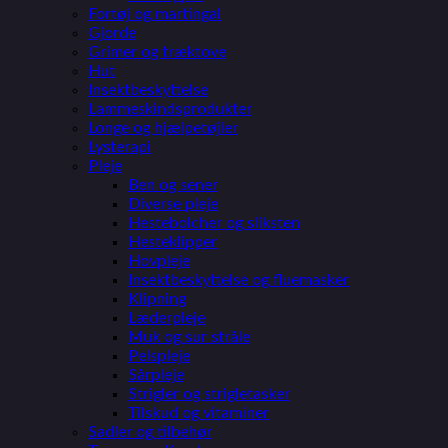
Fortøj og martingal
Gjorde
Grimer og træktove
Hut
Insektbeskyttelse
Lammeskindsprodukter
Longe og hjælpetøjler
Lysterapi
Pleje
Ben og sener
Diverse pleje
Hestebolcher og sliksten
Hesteklipper
Hovpleje
Insektbeskyttelse og fluemasker
Klipning
Læderpleje
Muk og sur stråle
Pelspleje
Sårpleje
Strigler og strigletasker
Tilskud og vitaminer
Sadler og tilbehør