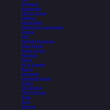
Kingsland
Komperdell
LED by Cheval
LeMieux
Marise Bags
Millennium Copenhagen
Montar
NAF
Nathalie Horsecare
Neue Schule
Padoc & Pace
Penelope
Pikeur
PS of Sweden
Roeckl
Samshield
Samshield hjelme
Scharf
SD-DESIGN
TECH Stirrups
Trolle
Tucci
Vestrum