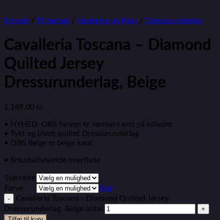
Forside
/
Til hesten
/
Underlag og Pads
/
Dressurunderlag
Cavalleria Toscana – Diamond
Quilted Jersey
Dressurunderlag, Beige
1.149,00
kr.
• NYHED. OBS farven er varmere end på billedet
• Tykt og blødt quiltet Dressurunderlag
• OBS Beige m beige kant
• Smudsafvisende overflade
Størrelse
Farve
Ryd
Cavalleria Toscana - Diamond Quilted Jersey
Dressurunderlag, Beige antal
Tilføj til kurv