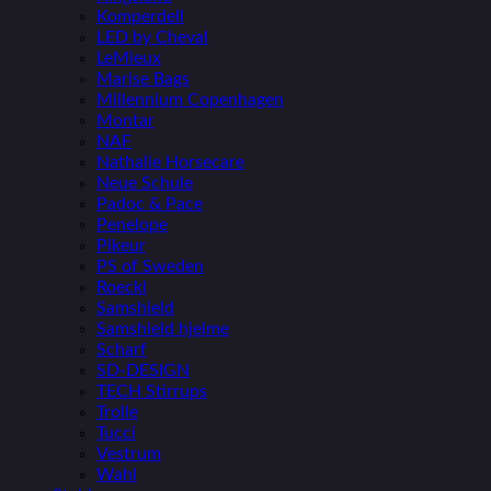
Komperdell
LED by Cheval
LeMieux
Marise Bags
Millennium Copenhagen
Montar
NAF
Nathalie Horsecare
Neue Schule
Padoc & Pace
Penelope
Pikeur
PS of Sweden
Roeckl
Samshield
Samshield hjelme
Scharf
SD-DESIGN
TECH Stirrups
Trolle
Tucci
Vestrum
Wahl