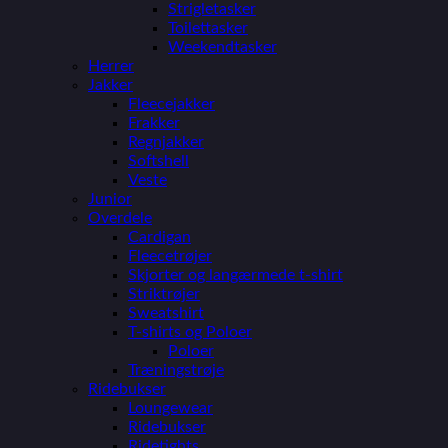
Strigletasker
Toilettasker
Weekendtasker
Herrer
Jakker
Fleecejakker
Frakker
Regnjakker
Softshell
Veste
Junior
Overdele
Cardigan
Fleecetrøjer
Skjorter og langærmede t-shirt
Striktrøjer
Sweatshirt
T-shirts og Poloer
Poloer
Træningstrøje
Ridebukser
Loungewear
Ridebukser
Ridetights