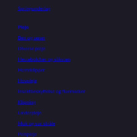
Springunderlag
Pleje
Ben og sener
Diverse pleje
Hestebolcher og sliksten
Hesteklipper
Hovpleje
Insektbeskyttelse og fluemasker
Klipning
Læderpleje
Muk og sur stråle
Pelspleje