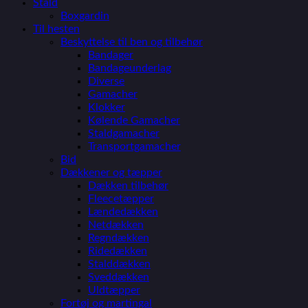
Stald
Boxgardin
Til hesten
Beskyttelse til ben og tilbehør
Bandager
Bandageunderlag
Diverse
Gamacher
Klokker
Kølende Gamacher
Staldgamacher
Transportgamacher
Bid
Dækkener og tæpper
Dækken tilbehør
Fleecetæpper
Lændedækken
Netdækken
Regndækken
Ridedækken
Stalddækken
Sveddækken
Uldtæpper
Fortøj og martingal