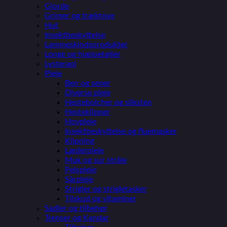
Gjorde
Grimer og træktove
Hut
Insektbeskyttelse
Lammeskindsprodukter
Longe og hjælpetøjler
Lysterapi
Pleje
Ben og sener
Diverse pleje
Hestebolcher og sliksten
Hesteklipper
Hovpleje
Insektbeskyttelse og fluemasker
Klipning
Læderpleje
Muk og sur stråle
Pelspleje
Sårpleje
Strigler og strigletasker
Tilskud og vitaminer
Sadler og tilbehør
Trenser og Kandar