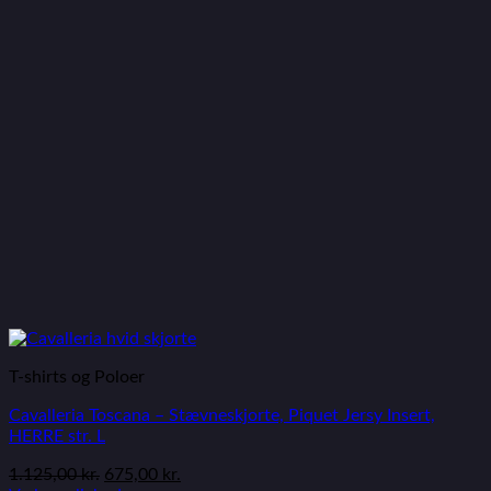
T-shirts og Poloer
Cavalleria Toscana – Stævneskjorte, Piquet Jersy Insert,
HERRE str. L
1.125,00
kr.
675,00
kr.