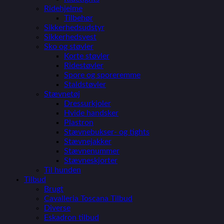
Ridehjelme
Tilbehør
Sikkerhedsudstyr
Sikkerhedsvest
Sko og støvler
Korte støvler
Ridestøvler
Spore og sporeremme
Staldstøvler
Stævnetøj
Dressurkjoler
Hvide handsker
Plastron
Stævnebukser- og tights
Stævnejakker
Stævnenummer
Stævneskjorter
Til hunden
Tilbud
Brugt
Cavalleria Toscana Tilbud
Diverse
Eskadron tilbud