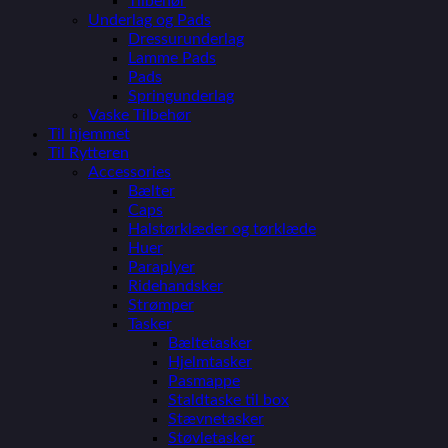
Tilbehør
Underlag og Pads
Dressurunderlag
Lamme Pads
Pads
Springunderlag
Vaske Tilbehør
Til hjemmet
Til Rytteren
Accessories
Bælter
Caps
Halstørklæder og tørklæde
Huer
Paraplyer
Ridehandsker
Strømper
Tasker
Bæltetasker
Hjelmtasker
Pasmappe
Staldtaske til box
Stævnetasker
Støvletasker