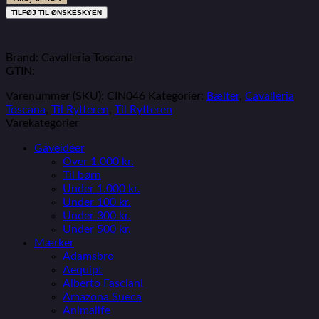
TILFØJ TIL ØNSKESKYEN
Brand: Cavalleria Toscana
GTIN:
Varenummer (SKU):
CIN046
Kategorier:
Bælter
,
Cavalleria
Toscana
,
Til Rytteren
,
Til Rytteren
Varekategorier
Gaveidéer
Over 1.000 kr.
Til børn
Under 1.000 kr.
Under 100 kr.
Under 300 kr.
Under 500 kr.
Mærker
Adamsbro
Aequipt
Alberto Fasciani
Amazona Sueca
Animalife