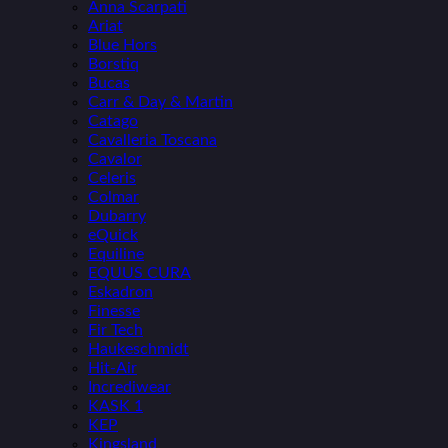
Anna Scarpati
Ariat
Blue Hors
Borstiq
Bucas
Carr & Day & Martin
Catago
Cavalleria Toscana
Cavalor
Celeris
Colmar
Dubarry
eQuick
Equiline
EQUUS CURA
Eskadron
Finesse
Fir Tech
Haukeschmidt
Hit-Air
Incrediwear
KASK 1
KEP
Kingsland