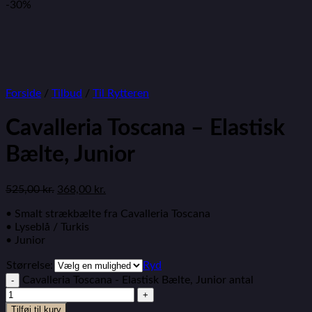
-30%
Forside
/
Tilbud
/
Til Rytteren
Cavalleria Toscana – Elastisk
Bælte, Junior
525,00
kr.
368,00
kr.
• Smalt strækbælte fra Cavalleria Toscana
• Lyseblå / Turkis
• Junior
Størrelse:
Ryd
Cavalleria Toscana - Elastisk Bælte, Junior antal
Tilføj til kurv