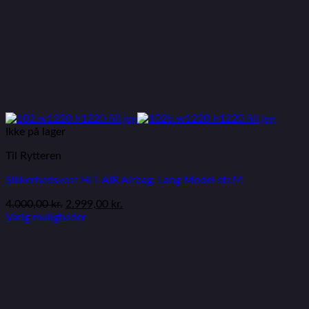
Ikke på lager
Til Rytteren
Sikkerhedsvest HIT-AIR Airbag, Lang Model str.M
4.000,00
kr.
2.999,00
kr.
Vælg muligheder