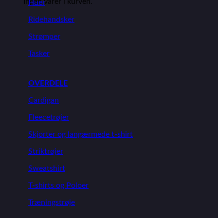
Ingen varer i kurven.
Huer
Ridehandsker
Strømper
Tasker
OVERDELE
Cardigan
Fleecetrøjer
Skjorter og langærmede t-shirt
Striktrøjer
Sweatshirt
T-shirts og Poloer
Træningstrøje