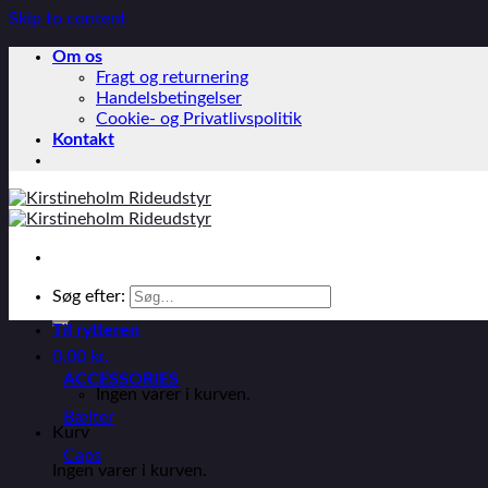
Skip to content
Om os
Fragt og returnering
Handelsbetingelser
Cookie- og Privatlivspolitik
Kontakt
Søg efter:
Til rytteren
0,00
kr.
ACCESSORIES
Ingen varer i kurven.
Bælter
Kurv
Caps
Ingen varer i kurven.