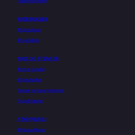
Træningstrøje
RIDEBUKSER
Ridebukser
Ridetights
SKO OG STØVLER
Korte støvler
Ridestøvler
Spore og sporeremme
Staldstøvler
STÆVNETØJ
Dressurkjoler