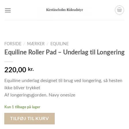
Skip
to
content
FORSIDE
/
MÆRKER
/
EQUILINE
Equiline Roller Pad – Underlag til Longering
220,00
kr.
Equiline underlag designet til brug ved longering, så hesten
ikke bliver trykket
Af longeringsgjorden. Navy onesize
Kun 1 tilbage på lager
TILFØJ TIL KURV