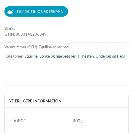
TILFØJ TIL ØNSKESKYEN
Brand:
GTIN: 8033141236849
Varenummer (SKU):
Equiline roller pad
Kategorier:
Equiline
,
Longe og hjælpetøjler
,
Til hesten
,
Underlag og Pads
YDERLIGERE INFORMATION
VÆGT
400 g