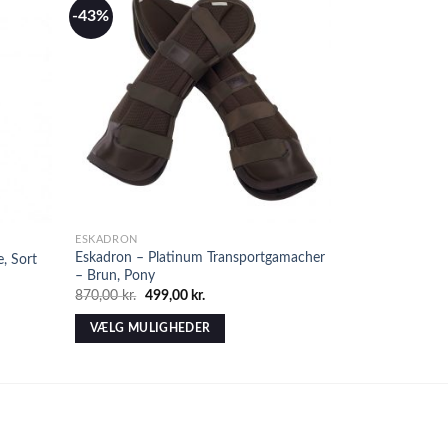
-43%
ESKADRON
BANDAGEUNDE
Eskadron – Platinum Transportgamacher
Eskadron – Pl
, Sort
– Brun, Pony
grå/beige
870,00
kr.
499,00
kr.
245,00
kr.
VÆLG MULIGHEDER
VÆLG MULI