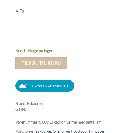
• Full
Kun 1 tilbage på lager
TILFØJ TIL KURV
TILFØJ TIL ØNSKESKYEN
Brand: Eskadron
GTIN:
Varenummer (SKU):
Eskadron Grime med ægte lam
Kategorier:
Eskadron
,
Grimer og træktove
,
Til hesten