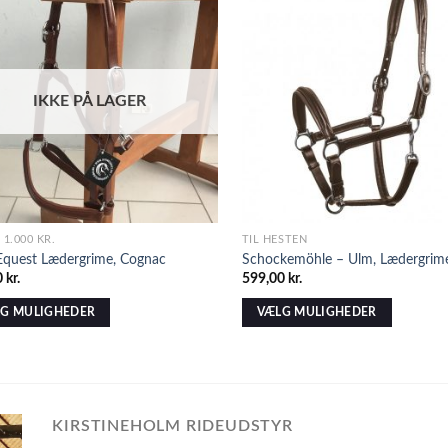
IKKE PÅ LAGER
1.000 KR.
TIL HESTEN
 Equest Lædergrime, Cognac
Schockemöhle – Ulm, Lædergrime
0
kr.
599,00
kr.
G MULIGHEDER
VÆLG MULIGHEDER
KIRSTINEHOLM RIDEUDSTYR