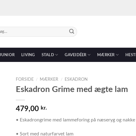
g
r:
JUNIOR
LIVING
STALD
GAVEIDÉER
MÆRKER
HEST
FORSIDE
/
MÆRKER
/
ESKADRON
Eskadron Grime med ægte lam
479,00
kr.
• Eskadrongrime med lammeforing på næseryg og nakke
• Sort med naturfarvet lam