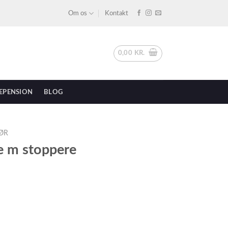
Om os
Kontakt
0,00
KR.
EPENSION
BLOG
ØR
le m stoppere