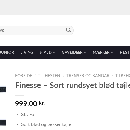
g
r:
JUNIOR
LIVING
STALD
GAVEIDÉER
MÆRKER
HEST
FORSIDE
/
TIL HESTEN
/
TRENSER OG KANDAR
/
TILBEH
Finesse – Sort rundsyet blød tøj
999,00
kr.
Str. Full
Sort blød og lækker tøjle