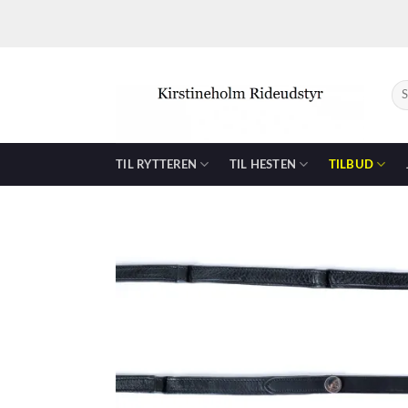
Skip
to
content
Sø
efte
TIL RYTTEREN
TIL HESTEN
TILBUD