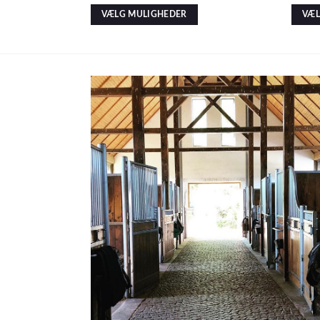
VÆLG MULIGHEDER
VÆL