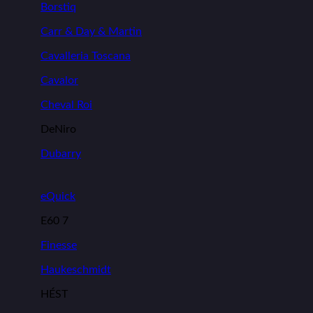
Borstiq
Carr & Day & Martin
Cavalleria Toscana
Cavalor
Cheval Roi
DeNiro
Dubarry
eQuick
E60 7
Finesse
Haukeschmidt
HÉST