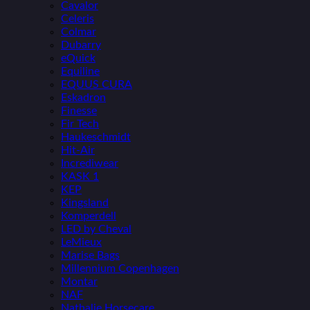
Cavalor
Celeris
Colmar
Dubarry
eQuick
Equiline
EQUUS CURA
Eskadron
Finesse
Fir Tech
Haukeschmidt
Hit-Air
Incrediwear
KASK 1
KEP
Kingsland
Komperdell
LED by Cheval
LeMieux
Marise Bags
Millennium Copenhagen
Montar
NAF
Nathalie Horsecare