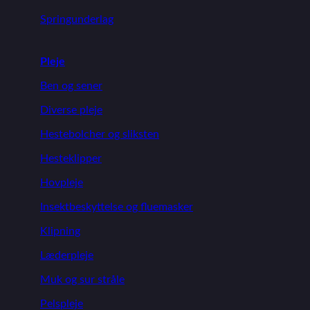
Springunderlag
Pleje
Ben og sener
Diverse pleje
Hestebolcher og sliksten
Hesteklipper
Hovpleje
Insektbeskyttelse og fluemasker
Klipning
Læderpleje
Muk og sur stråle
Pelspleje