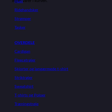
Ingen varer i kurven.
Huer
Ridehandsker
Strømper
Tasker
OVERDELE
Cardigan
Fleecetrøjer
Skjorter og langærmede t-shirt
Striktrøjer
Sweatshirt
T-shirts og Poloer
Træningstrøje