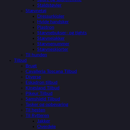
Staldstøvler
Stævnetøj
Dressurkjoler
Hvide handsker
Plastron
Stævnebukser- og tights
Stævnejakker
Stævnenummer
Stævneskjorter
Til hunden
Tilbud
Brugt
Cavalleria Toscana Tilbud
Diverse
Eskadron tilbud
Kingsland Tilbud
Pikeur Tilbud
Samshield Tilbud
Tasker og opbevaring
Til hesten
Til Rytteren
Jakker
Overdele