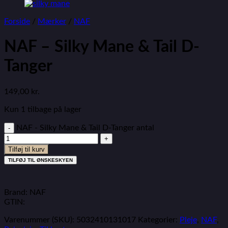
Forside
/
Mærker
/
NAF
NAF – Silky Mane & Tail D-
Tanger
149,00
kr.
Kun 1 tilbage på lager
NAF - Silky Mane & Tail D-Tanger antal
Tilføj til kurv
TILFØJ TIL ØNSKESKYEN
Brand: NAF
GTIN:
Varenummer (SKU):
5032410131017
Kategorier:
Pleje
,
NAF
,