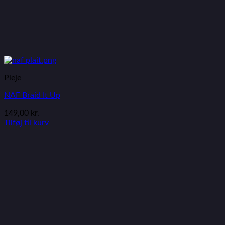
Pleje
NAF Braid It Up
149,00
kr.
Tilføj til kurv