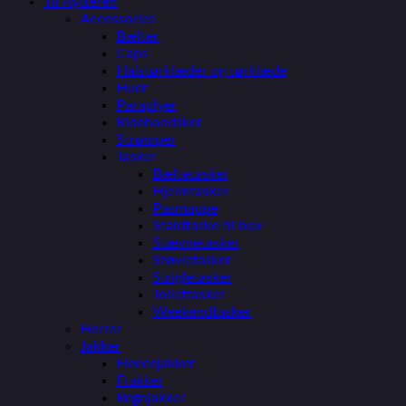
Til Rytteren
Accessories
Bælter
Caps
Halstørklæder og tørklæde
Huer
Paraplyer
Ridehandsker
Strømper
Tasker
Bæltetasker
Hjelmtasker
Pasmappe
Staldtaske til box
Stævnetasker
Støvletasker
Strigletasker
Toilettasker
Weekendtasker
Herrer
Jakker
Fleecejakker
Frakker
Regnjakker