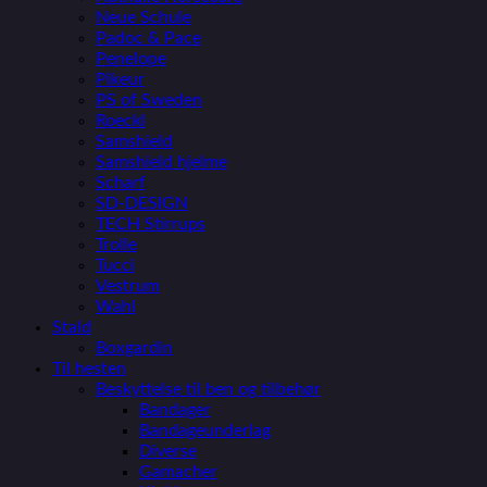
Neue Schule
Padoc & Pace
Penelope
Pikeur
PS of Sweden
Roeckl
Samshield
Samshield hjelme
Scharf
SD-DESIGN
TECH Stirrups
Trolle
Tucci
Vestrum
Wahl
Stald
Boxgardin
Til hesten
Beskyttelse til ben og tilbehør
Bandager
Bandageunderlag
Diverse
Gamacher