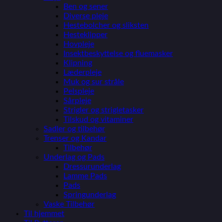
Ben og sener
Diverse pleje
Hestebolcher og sliksten
Hesteklipper
Hovpleje
Insektbeskyttelse og fluemasker
Klipning
Læderpleje
Muk og sur stråle
Pelspleje
Sårpleje
Strigler og strigletasker
Tilskud og vitaminer
Sadler og tilbehør
Trenser og Kandar
Tilbehør
Underlag og Pads
Dressurunderlag
Lamme Pads
Pads
Springunderlag
Vaske Tilbehør
Til hjemmet