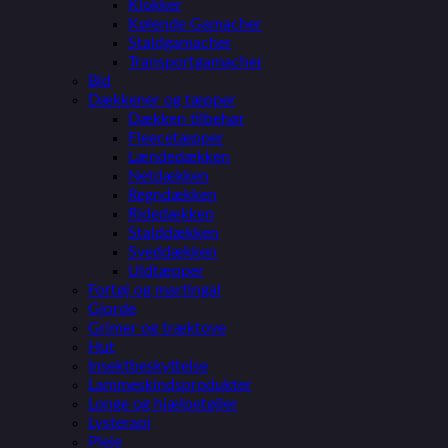
Klokker
Kølende Gamacher
Staldgamacher
Transportgamacher
Bid
Dækkener og tæpper
Dækken tilbehør
Fleecetæpper
Lændedækken
Netdækken
Regndækken
Ridedækken
Stalddækken
Sveddækken
Uldtæpper
Fortøj og martingal
Gjorde
Grimer og træktove
Hut
Insektbeskyttelse
Lammeskindsprodukter
Longe og hjælpetøjler
Lysterapi
Pleje