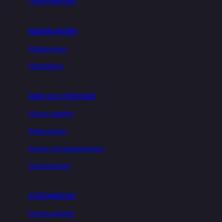
Træningstrøje
RIDEBUKSER
Ridebukser
Ridetights
SKO OG STØVLER
Korte støvler
Ridestøvler
Spore og sporeremme
Staldstøvler
STÆVNETØJ
Dressurkjoler