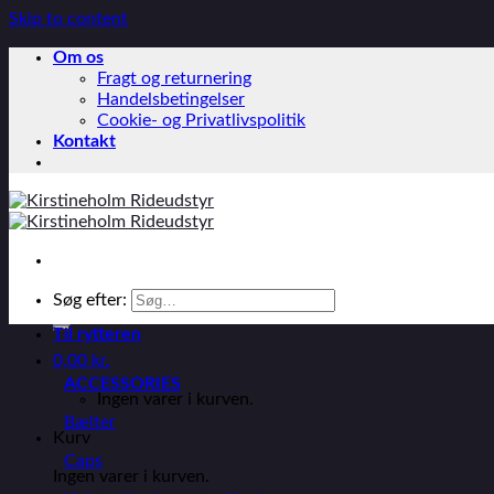
Skip to content
Om os
Fragt og returnering
Handelsbetingelser
Cookie- og Privatlivspolitik
Kontakt
Søg efter:
Til rytteren
0,00
kr.
ACCESSORIES
Ingen varer i kurven.
Bælter
Kurv
Caps
Ingen varer i kurven.