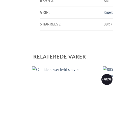
BRAND:
RG
GRIP:
Knægr
STØRRELSE:
38it /
RELATEREDE VARER
-40%