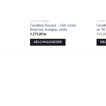
TIL RYTTEREN
TIL R
Cavalleria Toscana – Girls Junior
Cavall
Breeches, kneegrip, white
str. M
1.275,00
kr.
975,0
VÆLG MULIGHEDER
VÆL