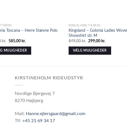
YTTEREN
KINGSLAND TILBUD
eria Toscana – Herre Stævne Polo
Kingsland – Golonia Ladies Wove
Showshirt str. M
0
kr.
585,00
kr.
849,00
kr.
299,00
kr.
G MULIGHEDER
VÆLG MULIGHEDER
KIRSTINEHOLM RIDEUDSTYR
Nordlige Bjergevej 7
8270 Højbjerg
Mail:
Hanne.ejlersgaard@gmail.com
Tlf:
+45 21 69 34 17