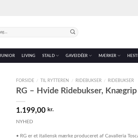
g
r:
JUNIOR
LIVING
STALD
GAVEIDÉER
MÆRKER
HEST
FORSIDE
/
TIL RYTTEREN
/
RIDEBUKSER
/
RIDEBUKSER
RG – Hvide Ridebukser, Knægrip
1.199,00
kr.
NYHED
• RG er et italiensk mærke produceret af Cavalleria Tos