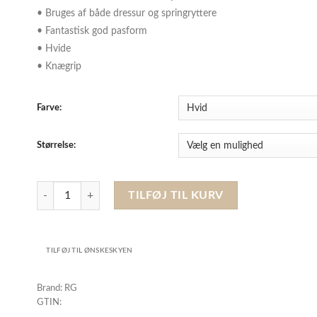
• Bruges af både dressur og springryttere
• Fantastisk god pasform
• Hvide
• Knægrip
Farve:
Størrelse:
RG - Hvide Ridebukser, Knægrip antal
TILFØJ TIL KURV
TILFØJ TIL ØNSKESKYEN
Brand: RG
GTIN: