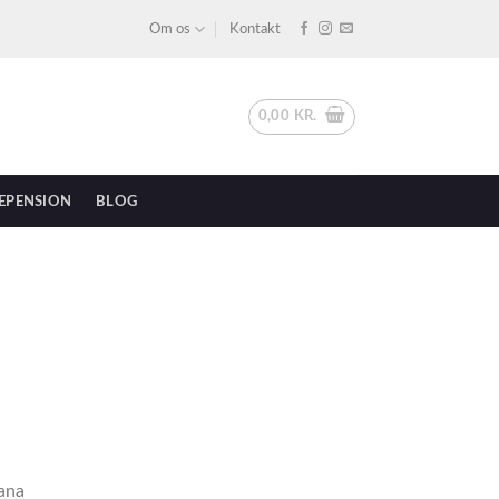
Om os
Kontakt
0,00
KR.
EPENSION
BLOG
cana