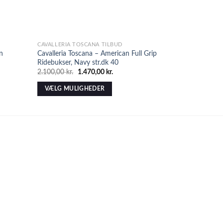
CAVALLERIA TOSCANA TILBUD
TIL RYTTEREN
n
Cavalleria Toscana – American Full Grip
Samshield Shie
Ridebukser, Navy str.dk 40
Stigbøjler, So
2.100,00
kr.
1.470,00
kr.
2.995,00
kr.
VÆLG MULIGHEDER
TILFØJ TIL 