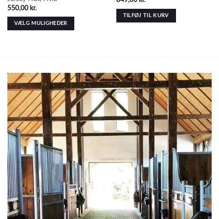
849,00
kr.
550,00
kr.
TILFØJ TIL KURV
VÆLG MULIGHEDER