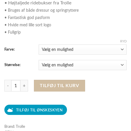
• Højtaljede ridebukser fra Trolle
• Bruges af både dressur og springryttere
• Fantastisk god pasform
• Hvide med lille sort logo
• Fullgrip
RYD
Farve:
Størrelse:
Trolle - New Star Cut High Waist, Fullgrip Ridebukser, Hvid antal
TILFØJ TIL KURV
TILFØJ TIL ØNSKESKYEN
Brand: Trolle