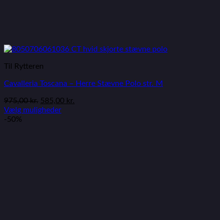
Til Rytteren
Cavalleria Toscana – Herre Stævne Polo str. M
975,00
kr.
585,00
kr.
Vælg muligheder
-50%