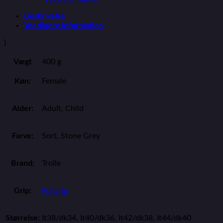
Beskrivelse
Yderligere information
)
Vægt
400 g
Køn:
Female
Alder:
Adult, Child
Farve:
Sort, Stone Grey
Brand:
Trolle
Grip:
Fullgrip
Størrelse:
It38/dk34, It40/dk36, It42/dk38, It44/dk40