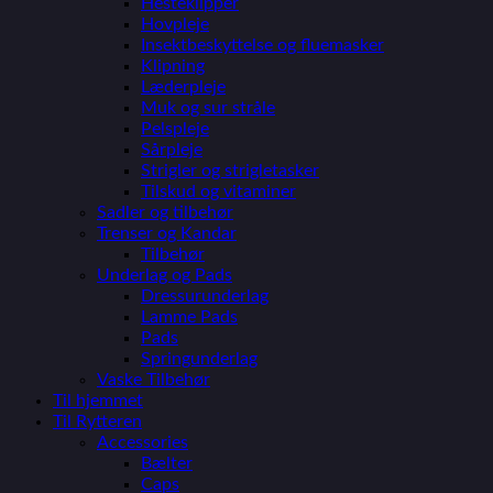
Hesteklipper
Hovpleje
Insektbeskyttelse og fluemasker
Klipning
Læderpleje
Muk og sur stråle
Pelspleje
Sårpleje
Strigler og strigletasker
Tilskud og vitaminer
Sadler og tilbehør
Trenser og Kandar
Tilbehør
Underlag og Pads
Dressurunderlag
Lamme Pads
Pads
Springunderlag
Vaske Tilbehør
Til hjemmet
Til Rytteren
Accessories
Bælter
Caps