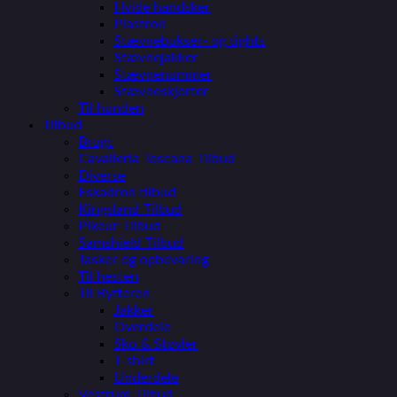
Hvide handsker
Plastron
Stævnebukser- og tights
Stævnejakker
Stævnenummer
Stævneskjorter
Til hunden
Tilbud
Brugt
Cavalleria Toscana Tilbud
Diverse
Eskadron tilbud
Kingsland Tilbud
Pikeur Tilbud
Samshield Tilbud
Tasker og opbevaring
Til hesten
Til Rytteren
Jakker
Overdele
Sko & Støvler
T-shirt
Underdele
Vestrum Tilbud