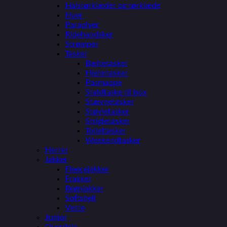
Halstørklæder og tørklæde
Huer
Paraplyer
Ridehandsker
Strømper
Tasker
Bæltetasker
Hjelmtasker
Pasmappe
Staldtaske til box
Stævnetasker
Støvletasker
Strigletasker
Toilettasker
Weekendtasker
Herrer
Jakker
Fleecejakker
Frakker
Regnjakker
Softshell
Veste
Junior
Overdele