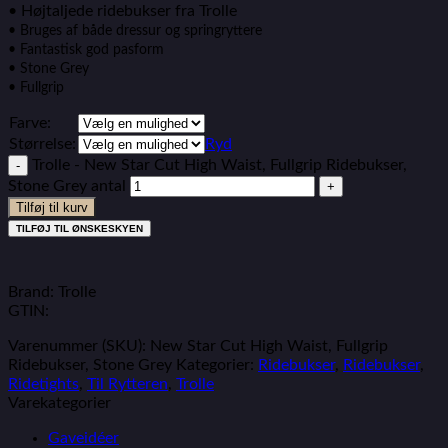
• Højtaljede ridebukser fra Trolle
• Bruges af både dressur og springryttere
• Fantastisk god pasform
• Stone Grey
• Fullgrip
Farve:
Størrelse:
Ryd
Trolle - New Star Cut High Waist, Fullgrip Ridebukser,
Stone Grey antal
Tilføj til kurv
TILFØJ TIL ØNSKESKYEN
Brand: Trolle
GTIN:
Varenummer (SKU):
New Star Cut High Waist, Fullgrip
Ridebukser, Stone Grey
Kategorier:
Ridebukser
,
Ridebukser
,
Ridetights
,
Til Rytteren
,
Trolle
Varekategorier
Gaveidéer