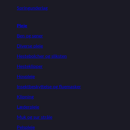
Springunderlag
Pleje
Ben og sener
Diverse pleje
Hestebolcher og sliksten
Hesteklipper
Hovpleje
Insektbeskyttelse og fluemasker
Klipning
Læderpleje
Muk og sur stråle
Pelspleje