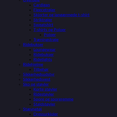
Cardigan
Fleecetrøjer
Skjorter og langærmede t-shirt
Striktrøjer
Sweatshirt
T-shirts og Poloer
Poloer
Træningstrøje
Ridebukser
Loungewear
Ridebukser
Ridetights
Ridehjelme
Tilbehør
Sikkerhedsudstyr
Sikkerhedsvest
Sko og støvler
Korte støvler
Ridestøvler
Spore og sporeremme
Staldstøvler
Stævnetøj
Dressurkjoler