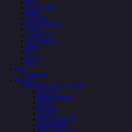
Pikeur
PS of Sweden
Roeckl
Samshield
Samshield hjelme
Scharf
SD-DESIGN
TECH Stirrups
Trolle
Tucci
Vestrum
Wahl
Stald
Boxgardin
Til hesten
Beskyttelse til ben og tilbehør
Bandager
Bandageunderlag
Diverse
Gamacher
Klokker
Kølende Gamacher
Staldgamacher
Transportgamacher