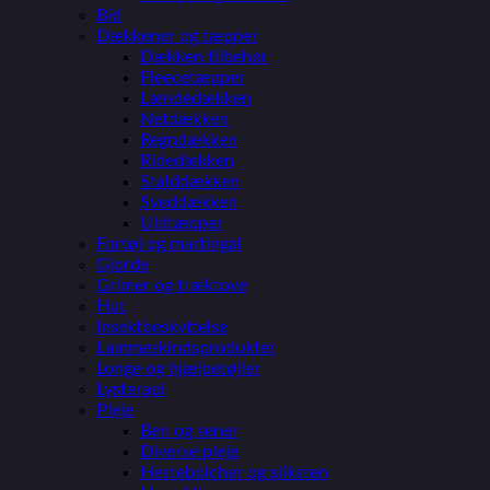
Bid
Dækkener og tæpper
Dækken tilbehør
Fleecetæpper
Lændedækken
Netdækken
Regndækken
Ridedækken
Stalddækken
Sveddækken
Uldtæpper
Fortøj og martingal
Gjorde
Grimer og træktove
Hut
Insektbeskyttelse
Lammeskindsprodukter
Longe og hjælpetøjler
Lysterapi
Pleje
Ben og sener
Diverse pleje
Hestebolcher og sliksten