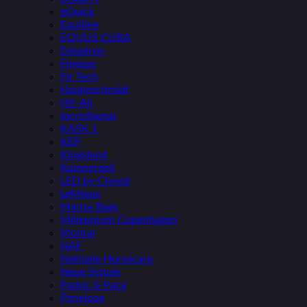
eQuick
Equiline
EQUUS CURA
Eskadron
Finesse
Fir Tech
Haukeschmidt
Hit-Air
Incrediwear
KASK 1
KEP
Kingsland
Komperdell
LED by Cheval
LeMieux
Marise Bags
Millennium Copenhagen
Montar
NAF
Nathalie Horsecare
Neue Schule
Padoc & Pace
Penelope