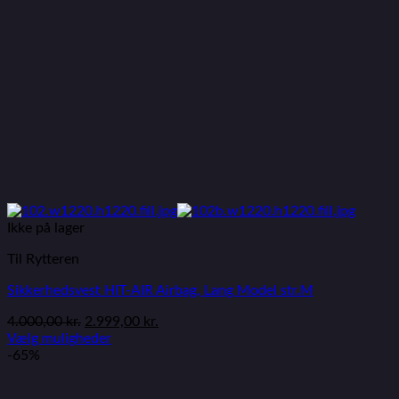
Ikke på lager
Til Rytteren
Sikkerhedsvest HIT-AIR Airbag, Lang Model str.M
4.000,00
kr.
2.999,00
kr.
Vælg muligheder
-65%