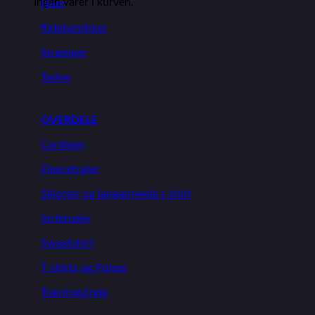
Ingen varer i kurven.
Huer
Ridehandsker
Strømper
Tasker
OVERDELE
Cardigan
Fleecetrøjer
Skjorter og langærmede t-shirt
Striktrøjer
Sweatshirt
T-shirts og Poloer
Træningstrøje