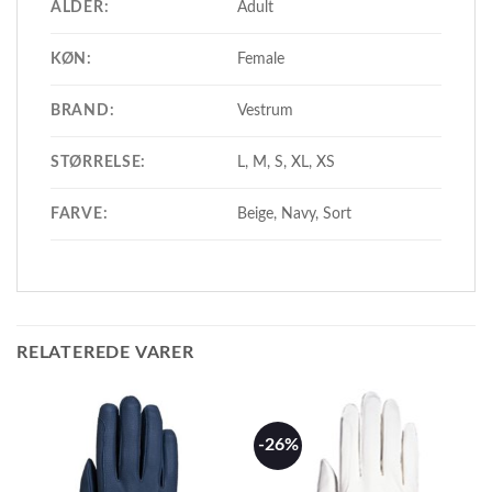
ALDER:
Adult
KØN:
Female
BRAND:
Vestrum
STØRRELSE:
L, M, S, XL, XS
FARVE:
Beige, Navy, Sort
RELATEREDE VARER
-26%