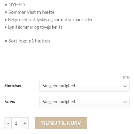
• NYHED
• Sommer Vest m hætte
• Beige med sort lynlås og sorte strækbare sider
• Lynlåslommer og tovejs lynlås
• Sort logo på hætten
RYD
Størrelse:
Farve:
Vestrum - Siracusa Vest, Beige, XSmall antal
TILFØJ TIL KURV