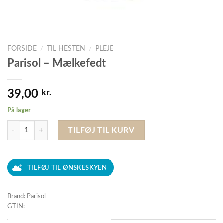
FORSIDE
/
TIL HESTEN
/
PLEJE
Parisol – Mælkefedt
39,00
kr.
På lager
Parisol - Mælkefedt antal
TILFØJ TIL KURV
TILFØJ TIL ØNSKESKYEN
Brand: Parisol
GTIN: