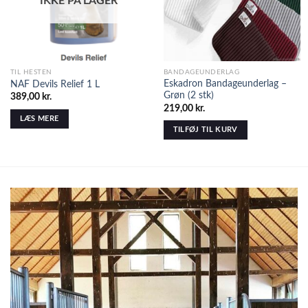
IKKE PÅ LAGER
TIL HESTEN
BANDAGEUNDERLAG
Eskadron Bandageunderlag –
NAF Devils Relief 1 L
Grøn (2 stk)
389,00
kr.
219,00
kr.
LÆS MERE
TILFØJ TIL KURV